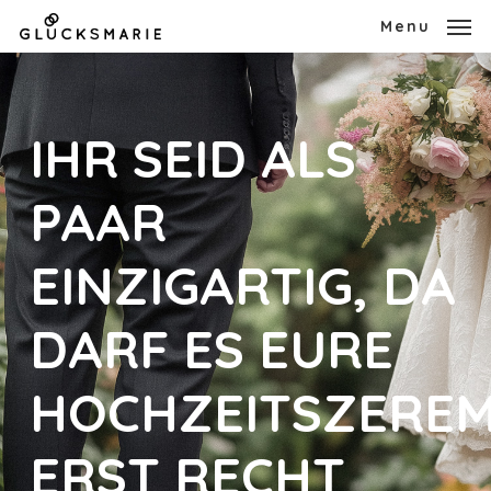
Skip
Menu
to
main
content
IHR SEID ALS
PAAR
EINZIGARTIG, DA
DARF ES EURE
HOCHZEITSZEREM
ERST RECHT