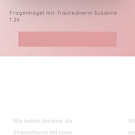
Fragenhagel mit Traurednerin Susanne
1:26
Jetzt unverbindlich anfragen!
Wir hatten Susanne als
Wi
Traurednerin bei einer
no