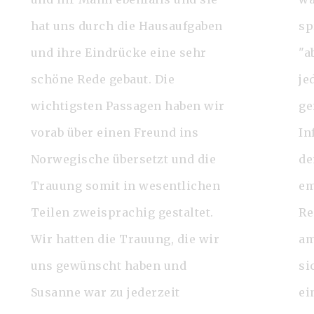
hat uns durch die Hausaufgaben
sp
und ihre Eindrücke eine sehr
"a
schöne Rede gebaut. Die
je
wichtigsten Passagen haben wir
ge
vorab über einen Freund ins
In
Norwegische übersetzt und die
de
Trauung somit in wesentlichen
em
Teilen zweisprachig gestaltet.
Re
Wir hatten die Trauung, die wir
am
uns gewünscht haben und
si
Susanne war zu jederzeit
ei