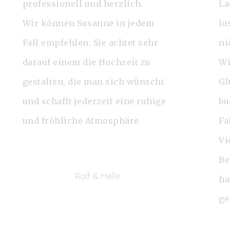
professionell und herzlich.
La
Wir können Susanne in jedem
lu
Fall empfehlen. Sie achtet sehr
ni
darauf einem die Hochzeit zu
Wi
gestalten, die man sich wünscht
Gl
und schafft jederzeit eine ruhige
bu
und fröhliche Atmosphäre.
Fa
Vi
Be
Ralf & Helle
ha
ge