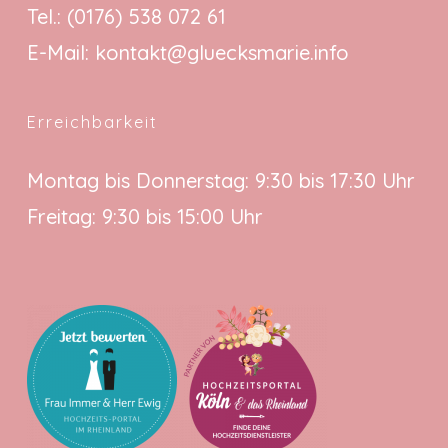
Tel.:
(0176) 538 072 61
E-Mail:
kontakt@gluecksmarie.info
Erreichbarkeit
Montag bis Donnerstag: 9:30 bis 17:30 Uhr
Freitag: 9:30 bis 15:00 Uhr