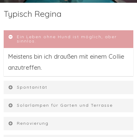
Typisch Regina
Ein Leben ohne Hund ist möglich, aber
sinnlos.
Meistens bin ich draußen mit einem Collie
anzutreffen.
Spontanität
Nun ja, wenn man mir früh genug
Solarlampen für Garten und Terrasse
Bescheid gibt, kann ich wahnsinnig
Ich kaufe liebend gerne immer wieder
Renovierung
spontan sein…
Solarlampen für die Terrasse und bin