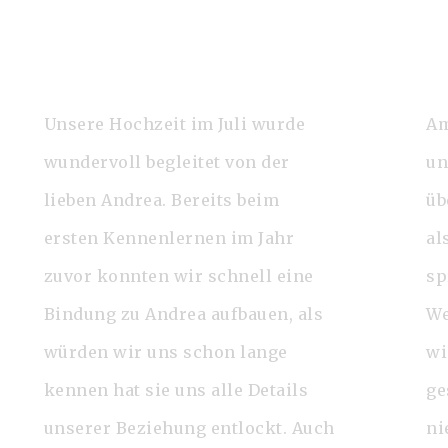
Unsere Hochzeit im Juli wurde
Am
wundervoll begleitet von der
un
lieben Andrea. Bereits beim
üb
ersten Kennenlernen im Jahr
al
zuvor konnten wir schnell eine
sp
Bindung zu Andrea aufbauen, als
We
würden wir uns schon lange
wi
kennen hat sie uns alle Details
ge
unserer Beziehung entlockt. Auch
ni