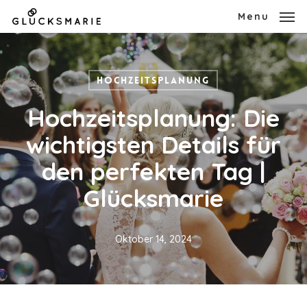
Skip
Menu
to
main
Hochzeitsplanung
content
Hochzeitsplanung: Die
wichtigsten Details für
den perfekten Tag |
Glücksmarie
Oktober 14, 2024