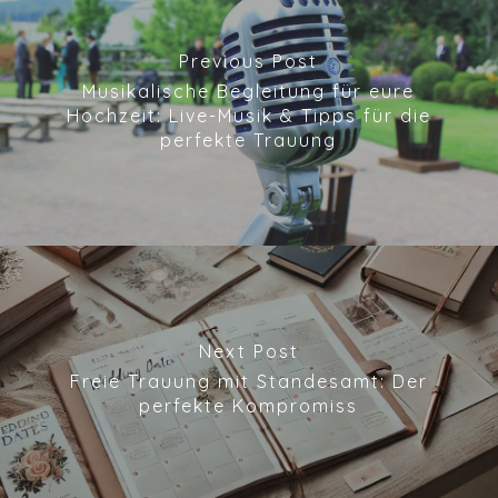
Previous Post
Musikalische Begleitung für eure
Hochzeit: Live-Musik & Tipps für die
perfekte Trauung
Next Post
Freie Trauung mit Standesamt: Der
perfekte Kompromiss